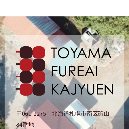
砥山ふ
〒061-2275
北海道札幌市南区砥山
84番地