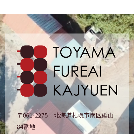
砥山ふ
〒061-2275
北海道札幌市南区砥山
84番地