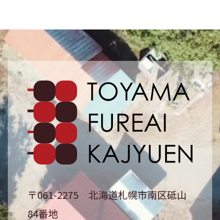
砥山ふ
〒061-2275
北海道札幌市南区砥山
84番地