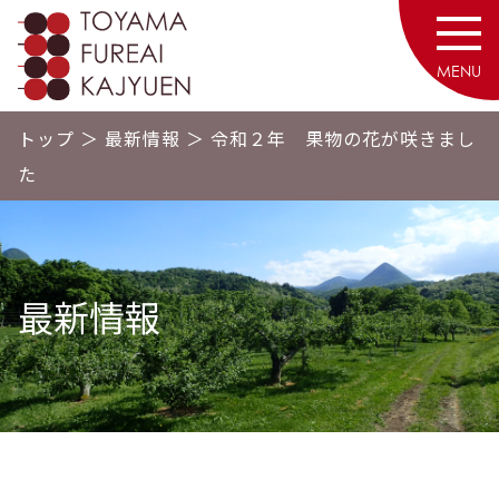
砥山ふれあい果樹園
MENU
トップ
＞
最新情報
＞
令和２年 果物の花が咲きまし
た
最新情報