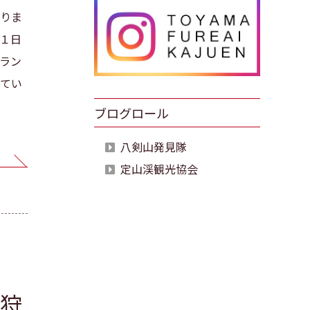
りま
１日
ラン
てい
ブログロール
八剣山発見隊
定山渓観光協会
狩