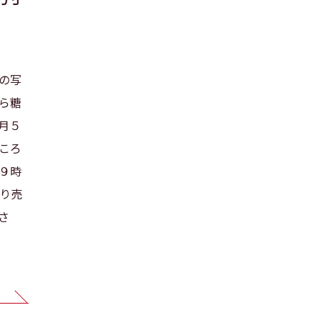
の写
ら糖
月５
ころ
９時
り売
さ