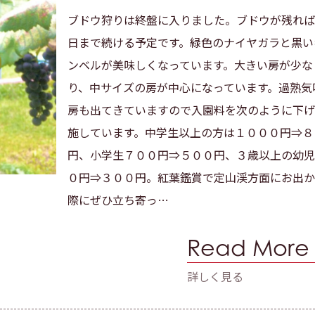
ブドウ狩りは終盤に入りました。ブドウが残れば
日まで続ける予定です。緑色のナイヤガラと黒い
ンベルが美味しくなっています。大きい房が少な
り、中サイズの房が中心になっています。過熟気
房も出てきていますので入園料を次のように下げ
施しています。中学生以上の方は１０００円⇒８
円、小学生７００円⇒５００円、３歳以上の幼児
０円⇒３００円。紅葉鑑賞で定山渓方面にお出か
際にぜひ立ち寄っ…
Read More
詳しく見る