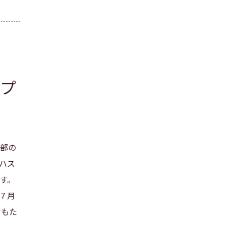
プ
部の
ハス
す。
７月
せもた