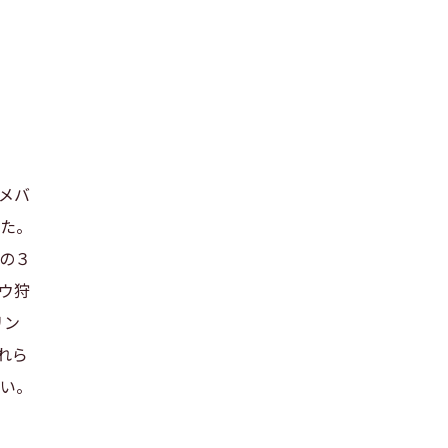
メバ
た。
の３
ウ狩
リン
れら
い。