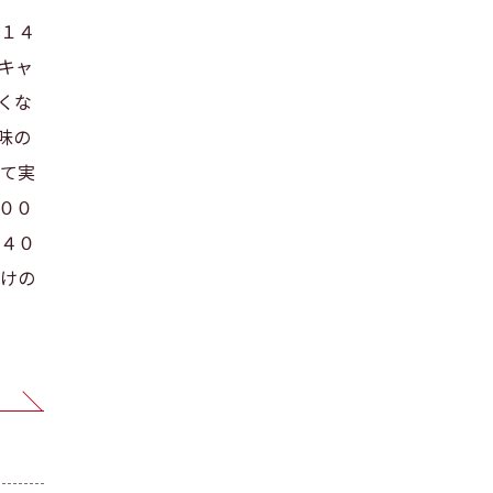
１４
キャ
くな
味の
て実
００
４０
けの